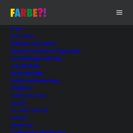
START
LEISTUNGEN
Datenschutzeinstellungen
Wohnen mit Farbe
Home
Datenschutzeinstellungen
Gesund wohnen in Lippstadt
Fassadengestaltung
Trockenbau
Bodenbeläge
Schimmelsanierung
Datenschutzeinstellungen
Angebot
VORHER-NACHHER
GALERIE
[user_privacy_settings_form]
TEL.: 02941 2848762
KONTAKT
IMPRESSUM
Datenschutzerklärung