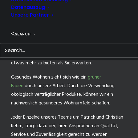
Datenauszug
Unsere Partner
FARBEN & FORMEN
SEARCH
Mit den üblichen Maßstäben wollen wir uns im
Meisterbetrieb
Farben & Formen – Lippstadt
nicht
mehr zufrieden geben. Wir versuchen Ihnen immer
etwas mehr zu bieten als Sie erwarten.
Gesundes Wohnen zieht sich wie ein
grüner
Faden
durch unsere Arbeit. Durch die Verwendung
ökologisch verträglicher Produkte, können wir ein
nachweislich gesünderes Wohnumfeld schaffen.
Jeder Einzelne unseres Teams um Patrick und Christian
Rehm, trägt dazu bei, Ihren Ansprüchen an Qualität,
Service und Zuverlässigkeit gerecht zu werden.