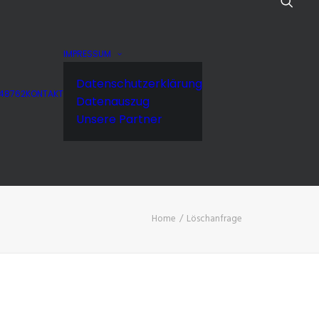
IMPRESSUM
Datenschutzerklärung
848762
KONTAKT
Datenauszug
Unsere Partner
Home
Löschanfrage