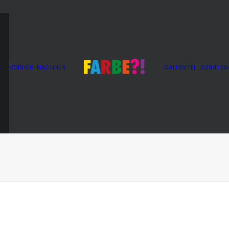
g
VORHER-NACHHER
GALERIE
TEL.: 02941 2