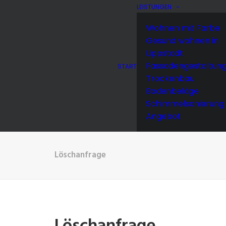
LEISTUNGEN
Wohnen mit Farbe
Gesund wohnen in
Lippstadt
Fassadengestaltun
START
Trockenbau
Bodenbeläge
Schimmelsanierung
Angebot
Löschanfrage