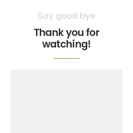
Say good bye
Thank you for
watching!