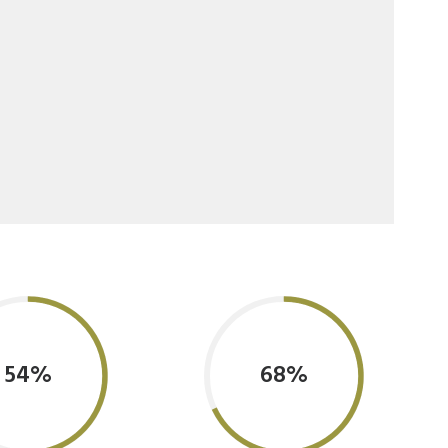
54%
68%