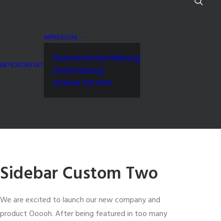
IMPRESSUM
Datenschutzerklärung
848762
KONTAKT
Datenauszug
Unsere Partner
Sidebar Custom Two
We are excited to launch our new company and
product Ooooh. After being featured in too many