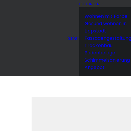
LEISTUNGEN
Wohnen mit Farbe
Gesund wohnen in
Lippstadt
Fassadengestaltun
START
Trockenbau
Bodenbeläge
Schimmelsanierung
Angebot