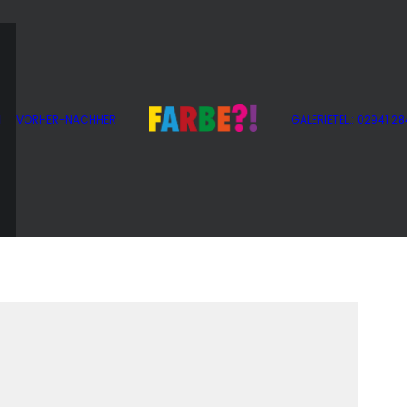
g
VORHER-NACHHER
GALERIE
TEL.: 02941 2