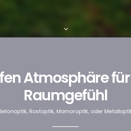
fen Atmosphäre für
Raumgefühl
Betonoptik, Rostoptik, Mamoroptik, oder Metallopti