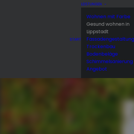
LEISTUNGEN
Wohnen mit Farbe
Gesund wohnen in
Lippstadt
Fassadengestaltun
START
Trockenbau
Bodenbeläge
Schimmelsanierung
Angebot