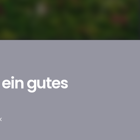
 ein gutes
k