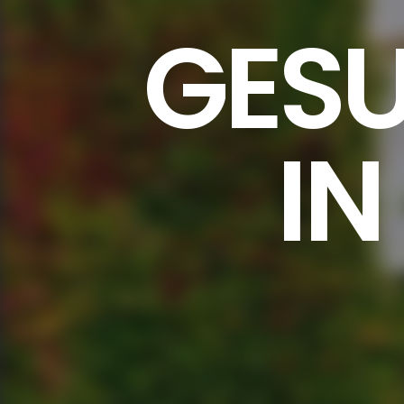
GES
IN