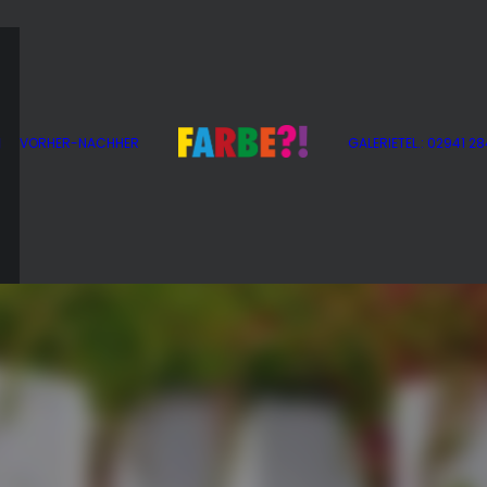
g
VORHER-NACHHER
GALERIE
TEL.: 02941 2