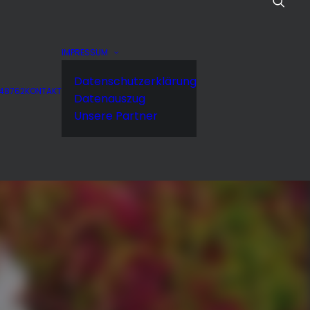
IMPRESSUM
Datenschutzerklärung
848762
KONTAKT
Datenauszug
Unsere Partner