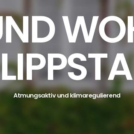
UND WO
 LIPPST
Atmungsaktiv und klimaregulierend